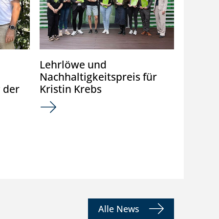
Lehrlöwe und
ICORIA
Nachhaltigkeitspreis für
Paper 
 der
Kristin Krebs
Prior 
Alle News