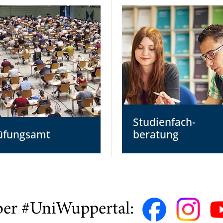
Studienfach­
üfungsamt
beratung
ber #UniWuppertal: