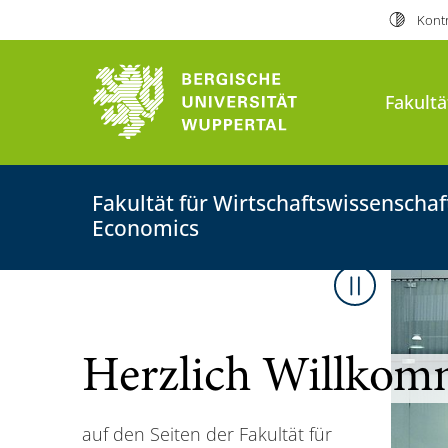
Kontr
Bergische Universität Wuppert
Fakultä
Fakultät für Wirtschaftswissenscha
0
1
Economics
/
0
4
Slider sto
Herzlich Willko
auf den Seiten der Fakultät für